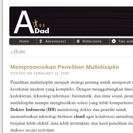
Home
Adventures!
Reflections
Tips an
« Home
Mempromosikan Penelitian Multidisiplin
POSTED ON FEBRUARY 11, 2026
Penelitian multidisiplin menjadi strategi penting untuk menjawab
kesehatan modern yang kompleks. Dengan menggabungkan ilmu
kedokteran, teknologi informasi, biostatistik, dan ilmu sosial, pene
multidisiplin mampu menghasilkan solusi yang lebih komprehens
Dokter Indonesia (IDI)
mendorong dokter dan peneliti untuk
cloud
memanfaatkan teknologi berbasis
agar kolaborasi antardisi
berjalan lebih efektif, data lebih terstruktur, dan hasil penelitian d
diakses secara real-time.