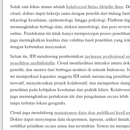
kolaborasi lintas disiplin ilmu
Salah satu fokus utama adalah
. D
cloud, dokter dapat bekerja sama dengan peneliti dari bidang farm
teknologi kesehatan, epidemiologi, hingga psikologi. Platform digi
memungkinkan berbagi data, diskusi metodologi, dan peer review
online. Pendekatan ini tidak hanya mempercepat proses penelitian,
juga meningkatkan kualitas dan validitas hasil penelitian yang rel
dengan kebutuhan masyarakat.
jaringan profesional u
Selain itu, IDI mendorong pembentukan
penelitian multidisiplin
. Cloud memfasilitasi interaksi antara dok
peneliti, dan mentor dari berbagai institusi di seluruh Indonesia. J
ini memperkuat kapasitas anggota IDI untuk merancang penelitia
inovatif, menyelesaikan proyek kolaboratif, dan memperluas dam
penelitian pada kebijakan kesehatan dan praktik klinis. Kolaborasi
juga memungkinkan pertukaran ide dan pengalaman secara lebih f
tanpa terbatas lokasi geografis.
manajemen data dan publikasi hasil pe
Cloud juga mendukung
Dokter dapat menyimpan data eksperimen, laporan, artikel ilmiah
sertifikat pelatihan secara aman dan terstruktur. Sistem ini mem