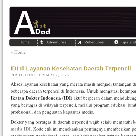
Home
Adventures!
Reflections
Tips an
« Home
IDI di Layanan Kesehatan Daerah Terpencil
POSTED ON FEBRUARY 7, 2026
Akses layanan kesehatan yang merata masih menjadi tantangan d
beberapa daerah terpencil di Indonesia. Untuk mengatasi ketimpa
Ikatan Dokter Indonesia (IDI)
aktif berperan dalam mendukung
yang bertugas di wilayah terpencil, melalui program edukasi, bi
profesional, dan penguatan kapasitas medis.
k
Dokter yang bertugas di daerah terpencil wajib selalu mematuhi
medis IDI
. Kode etik ini menekankan pentingnya memberikan p
medis secara profesional, aman, dan berlandaskan prinsip kemanu