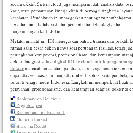
secara efektif. Sistem cloud juga mempermudah analisis data, pe
karir, serta pemantauan kinerja klinis di berbagai tingkatan layana
kesehatan. Pendekatan ini menegaskan pentingnya pembelajaran
berkelanjutan, kolaborasi, dan pemanfaatan teknologi dalam
pengembangan karir dokter.
Melalui inisiatif ini, IDI menegaskan bahwa transisi dari praktik k
rumah sakit besar bukan hanya soal perubahan fasilitas, tetapi jug
peningkatan kompetensi, profesionalisme, dan kemampuan manaje
solusi digital IDI ke cloud untuk pengembang
dokter. Integrasi
dokter
memastikan catatan, panduan, dan pengalaman tersimpan
dapat diakses luas, dan menjadi sumber inspirasi serta pembelajar
seluruh tenaga medis Indonesia. Langkah ini memperkuat kualita
pelayanan, profesionalisme, dan kemampuan adaptasi dokter di era
Bookmark on Delicious
Digg this post
Recommend on Facebook
Share on Linkedin
share via Reddit
Share with Stumblers