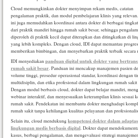
Cloud memungkinkan dokter menyimpan rekam medis, catatan
pengalaman praktik, dan modul pembelajaran klinis yang relevan
ini juga memudahkan koordinasi antara dokter di berbagai tingkat
dari praktik mandiri hingga rumah sakit besar, sehingga pengala
diperoleh di praktik kecil dapat diterapkan dan ditingkatkan di l
yang lebih kompleks. Dengan cloud, IDI dapat memantau progres
memberikan bimbingan, dan menyebarkan praktik terbaik secara n
panduan digital untuk dokter yang bertransi
IDI menyediakan
rumah sakit besar
. Panduan ini mencakup manajemen pasien d
volume tinggi, prosedur operasional standar, koordinasi dengan t
multidisiplin, dan etika profesional dalam lingkungan rumah sakit 
Dengan modul berbasis cloud, dokter dapat belajar mandiri, meng
webinar interaktif, dan menyesuaikan keterampilan klinis sesuai 
rumah sakit. Pendekatan ini membantu dokter menghadapi kompl
rumah sakit tanpa kehilangan kualitas pelayanan dan profesionali
kompetensi dokter dalam adaptas
Selain itu, cloud mendukung
lingkungan medis berbasis digital
. Dokter dapat mendokument
kasus, berbagi pengalaman, dan mengevaluasi strategi manajeme