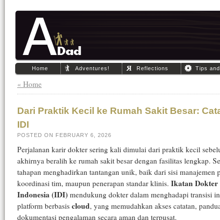
Home
Adventures!
Reflections
Tips an
« Home
Dari Praktik Kecil ke Rumah Sakit Besar: Cat
IDI
POSTED ON FEBRUARY 6, 2026
Perjalanan karir dokter sering kali dimulai dari praktik kecil sebe
akhirnya beralih ke rumah sakit besar dengan fasilitas lengkap. Se
tahapan menghadirkan tantangan unik, baik dari sisi manajemen p
Ikatan Dokter
koordinasi tim, maupun penerapan standar klinis.
Indonesia (IDI)
mendukung dokter dalam menghadapi transisi in
cloud
platform berbasis
, yang memudahkan akses catatan, pandu
dokumentasi pengalaman secara aman dan terpusat.