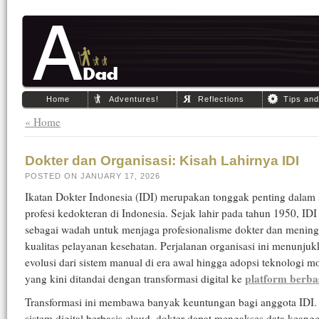
Home
Adventures!
Reflections
Tips an
« Home
Dokter dan Organisasi: Kisah Lahirnya IDI
POSTED ON JANUARY 17, 2026
Ikatan Dokter Indonesia (IDI) merupakan tonggak penting dalam 
profesi kedokteran di Indonesia. Sejak lahir pada tahun 1950, IDI
sebagai wadah untuk menjaga profesionalisme dokter dan menin
kualitas pelayanan kesehatan. Perjalanan organisasi ini menunju
evolusi dari sistem manual di era awal hingga adopsi teknologi m
platform berba
yang kini ditandai dengan transformasi digital ke
Transformasi ini membawa banyak keuntungan bagi anggota IDI
sistem digital berbasis cloud, dokter dapat mengakses data keang