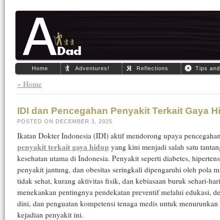
Home
Adventures!
Reflections
Tips an
« Home
IDI dan Pencegahan Penyakit Terkait Gaya H
POSTED ON DECEMBER 3, 2025
Ikatan Dokter Indonesia (IDI) aktif mendorong upaya pencegaha
penyakit terkait gaya hidup
yang kini menjadi salah satu tanta
kesehatan utama di Indonesia. Penyakit seperti diabetes, hipertens
penyakit jantung, dan obesitas seringkali dipengaruhi oleh pola 
tidak sehat, kurang aktivitas fisik, dan kebiasaan buruk sehari-hari
menekankan pentingnya pendekatan preventif melalui edukasi, de
dini, dan penguatan kompetensi tenaga medis untuk menurunkan
kejadian penyakit ini.