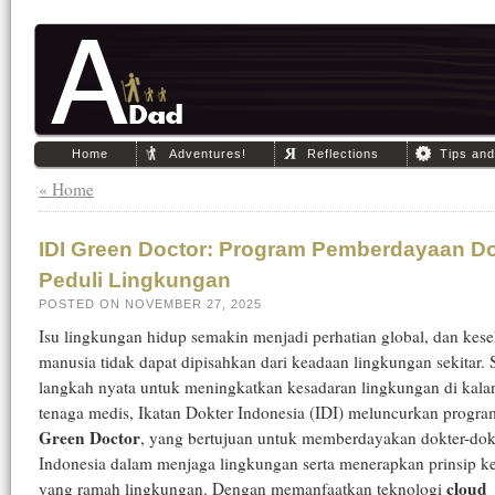
Home
Adventures!
Reflections
Tips an
« Home
IDI Green Doctor: Program Pemberdayaan Do
Peduli Lingkungan
POSTED ON NOVEMBER 27, 2025
Isu lingkungan hidup semakin menjadi perhatian global, dan kes
manusia tidak dapat dipisahkan dari keadaan lingkungan sekitar. 
langkah nyata untuk meningkatkan kesadaran lingkungan di kala
tenaga medis, Ikatan Dokter Indonesia (IDI) meluncurkan progr
Green Doctor
, yang bertujuan untuk memberdayakan dokter-dokt
Indonesia dalam menjaga lingkungan serta menerapkan prinsip k
cloud
yang ramah lingkungan. Dengan memanfaatkan teknologi