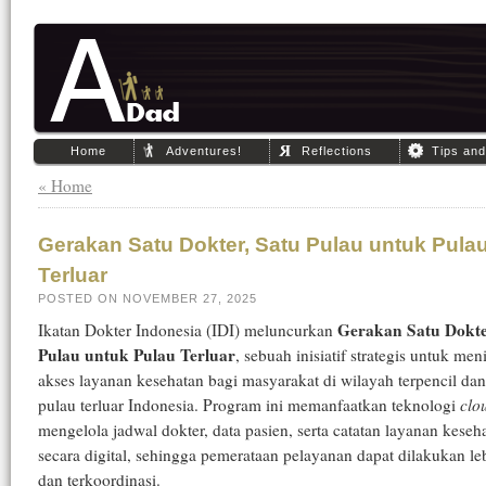
Home
Adventures!
Reflections
Tips an
« Home
Gerakan Satu Dokter, Satu Pulau untuk Pula
Terluar
POSTED ON NOVEMBER 27, 2025
Gerakan Satu Dokte
Ikatan Dokter Indonesia (IDI) meluncurkan
Pulau untuk Pulau Terluar
, sebuah inisiatif strategis untuk me
akses layanan kesehatan bagi masyarakat di wilayah terpencil dan
pulau terluar Indonesia. Program ini memanfaatkan teknologi
clo
mengelola jadwal dokter, data pasien, serta catatan layanan keseh
secara digital, sehingga pemerataan pelayanan dapat dilakukan leb
dan terkoordinasi.