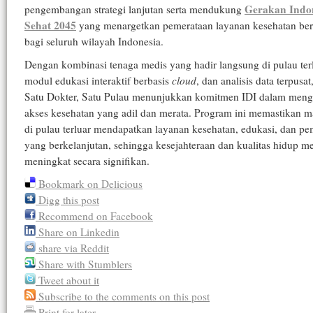
Gerakan Indo
pengembangan strategi lanjutan serta mendukung
Sehat 2045
yang menargetkan pemerataan layanan kesehatan ber
bagi seluruh wilayah Indonesia.
Dengan kombinasi tenaga medis yang hadir langsung di pulau terl
modul edukasi interaktif berbasis
cloud
, dan analisis data terpusa
Satu Dokter, Satu Pulau menunjukkan komitmen IDI dalam meng
akses kesehatan yang adil dan merata. Program ini memastikan m
di pulau terluar mendapatkan layanan kesehatan, edukasi, dan p
yang berkelanjutan, sehingga kesejahteraan dan kualitas hidup m
meningkat secara signifikan.
Bookmark on Delicious
Digg this post
Recommend on Facebook
Share on Linkedin
share via Reddit
Share with Stumblers
Tweet about it
Subscribe to the comments on this post
Print for later