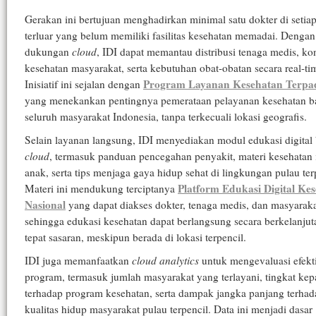
Gerakan ini bertujuan menghadirkan minimal satu dokter di setia
terluar yang belum memiliki fasilitas kesehatan memadai. Dengan
dukungan
cloud
, IDI dapat memantau distribusi tenaga medis, ko
kesehatan masyarakat, serta kebutuhan obat-obatan secara real-ti
Program Layanan Kesehatan Terpa
Inisiatif ini sejalan dengan
yang menekankan pentingnya pemerataan pelayanan kesehatan b
seluruh masyarakat Indonesia, tanpa terkecuali lokasi geografis.
Selain layanan langsung, IDI menyediakan modul edukasi digital 
cloud
, termasuk panduan pencegahan penyakit, materi kesehatan 
anak, serta tips menjaga gaya hidup sehat di lingkungan pulau ter
Platform Edukasi Digital Ke
Materi ini mendukung terciptanya
Nasional
yang dapat diakses dokter, tenaga medis, dan masyaraka
sehingga edukasi kesehatan dapat berlangsung secara berkelanjut
tepat sasaran, meskipun berada di lokasi terpencil.
IDI juga memanfaatkan
cloud analytics
untuk mengevaluasi efekti
program, termasuk jumlah masyarakat yang terlayani, tingkat ke
terhadap program kesehatan, serta dampak jangka panjang terhad
kualitas hidup masyarakat pulau terpencil. Data ini menjadi dasar