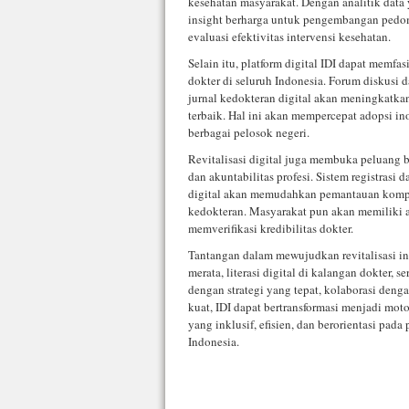
kesehatan masyarakat. Dengan analitik data
insight berharga untuk pengembangan pedoman
evaluasi efektivitas intervensi kesehatan.
Selain itu, platform digital IDI dapat memfasi
dokter di seluruh Indonesia. Forum diskusi da
jurnal kedokteran digital akan meningkatka
terbaik. Hal ini akan mempercepat adopsi in
berbagai pelosok negeri.
Revitalisasi digital juga membuka peluang 
dan akuntabilitas profesi. Sistem registrasi d
digital akan memudahkan pemantauan kompe
kedokteran. Masyarakat pun akan memiliki 
memverifikasi kredibilitas dokter.
Tantangan dalam mewujudkan revitalisasi ini
merata, literasi digital di kalangan dokter, 
dengan strategi yang tepat, kolaborasi den
kuat, IDI dapat bertransformasi menjadi mot
yang inklusif, efisien, dan berorientasi pad
Indonesia.