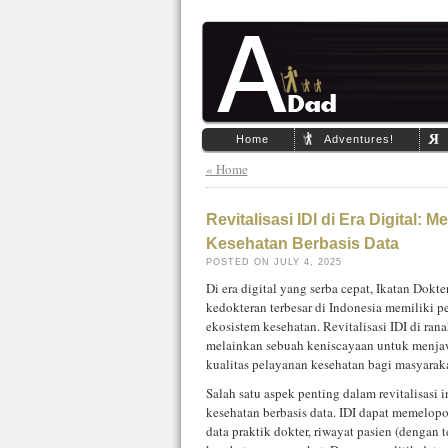
Home
Adventures!
« Home
Revitalisasi IDI di Era Digital
Kesehatan Berbasis Data
POSTED ON JULY 4, 2025
Di era digital yang serba cepat, Ikatan Dokte
kedokteran terbesar di Indonesia memiliki p
ekosistem kesehatan. Revitalisasi IDI di rana
melainkan sebuah keniscayaan untuk menja
kualitas pelayanan kesehatan bagi masyaraka
Salah satu aspek penting dalam revitalisasi
kesehatan berbasis data. IDI dapat memelopo
data praktik dokter, riwayat pasien (dengan t