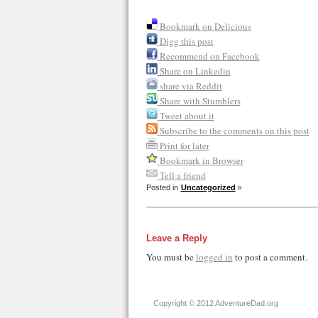
Bookmark on Delicious
Digg this post
Recommend on Facebook
Share on Linkedin
share via Reddit
Share with Stumblers
Tweet about it
Subscribe to the comments on this post
Print for later
Bookmark in Browser
Tell a friend
Posted in
Uncategorized
Leave a Reply
You must be
logged in
to post a comment.
Copyright © 2012 AdventureDad.org