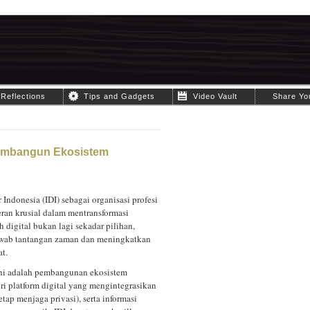
Reflections
Tips and Gadgets
Video Vault
Share Yo
: Membangun Ekosistem
r Indonesia (IDI) sebagai organisasi profesi
eran krusial dalam mentransformasi
h digital bukan lagi sekadar pilihan,
wab tantangan zaman dan meningkatkan
t.
 ini adalah pembangunan ekosistem
ri platform digital yang mengintegrasikan
etap menjaga privasi), serta informasi