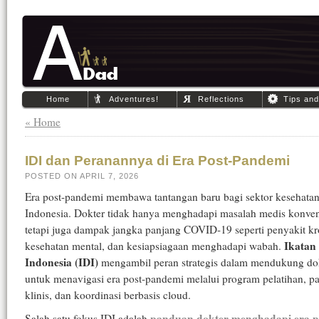
Home
Adventures!
Reflections
Tips an
« Home
IDI dan Peranannya di Era Post-Pandemi
POSTED ON APRIL 7, 2026
Era post-pandemi membawa tantangan baru bagi sektor kesehatan
Indonesia. Dokter tidak hanya menghadapi masalah medis konven
tetapi juga dampak jangka panjang COVID-19 seperti penyakit kr
Ikatan
kesehatan mental, dan kesiapsiagaan menghadapi wabah.
Indonesia (IDI)
mengambil peran strategis dalam mendukung do
untuk menavigasi era post-pandemi melalui program pelatihan, 
klinis, dan koordinasi berbasis cloud.
panduan dokter menghadapi era p
Salah satu fokus IDI adalah