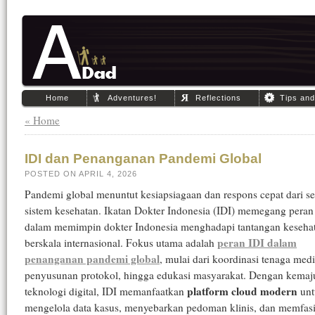
Home
Adventures!
Reflections
Tips an
« Home
IDI dan Penanganan Pandemi Global
POSTED ON APRIL 4, 2026
Pandemi global menuntut kesiapsiagaan dan respons cepat dari s
sistem kesehatan. Ikatan Dokter Indonesia (IDI) memegang peran
dalam memimpin dokter Indonesia menghadapi tantangan keseha
peran IDI dalam
berskala internasional. Fokus utama adalah
penanganan pandemi global
, mulai dari koordinasi tenaga medi
penyusunan protokol, hingga edukasi masyarakat. Dengan kemaj
platform cloud modern
teknologi digital, IDI memanfaatkan
unt
mengelola data kasus, menyebarkan pedoman klinis, dan memfasil