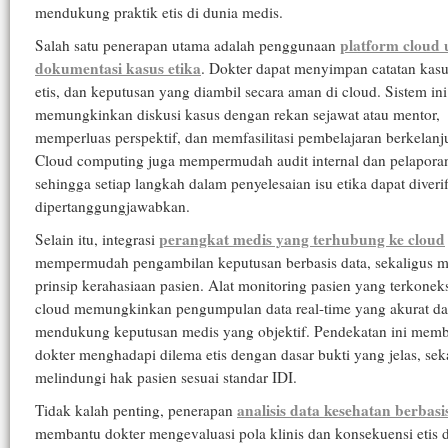
mendukung praktik etis di dunia medis.
platform cloud
Salah satu penerapan utama adalah penggunaan
dokumentasi kasus etika
. Dokter dapat menyimpan catatan kasus
etis, dan keputusan yang diambil secara aman di cloud. Sistem ini
memungkinkan diskusi kasus dengan rekan sejawat atau mentor,
memperluas perspektif, dan memfasilitasi pembelajaran berkelanj
Cloud computing juga mempermudah audit internal dan pelapora
sehingga setiap langkah dalam penyelesaian isu etika dapat diveri
dipertanggungjawabkan.
perangkat medis yang terhubung ke cloud
Selain itu, integrasi
mempermudah pengambilan keputusan berbasis data, sekaligus 
prinsip kerahasiaan pasien. Alat monitoring pasien yang terkonek
cloud memungkinkan pengumpulan data real-time yang akurat d
mendukung keputusan medis yang objektif. Pendekatan ini mem
dokter menghadapi dilema etis dengan dasar bukti yang jelas, sek
melindungi hak pasien sesuai standar IDI.
analisis data kesehatan berbasi
Tidak kalah penting, penerapan
membantu dokter mengevaluasi pola klinis dan konsekuensi etis d