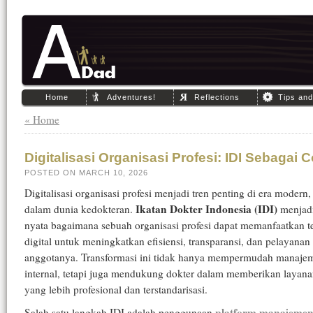
Home
Adventures!
Reflections
Tips an
« Home
Digitalisasi Organisasi Profesi: IDI Sebagai 
POSTED ON MARCH 10, 2026
Digitalisasi organisasi profesi menjadi tren penting di era modern
Ikatan Dokter Indonesia (IDI)
dalam dunia kedokteran.
menjadi
nyata bagaimana sebuah organisasi profesi dapat memanfaatkan t
digital untuk meningkatkan efisiensi, transparansi, dan pelayana
anggotanya. Transformasi ini tidak hanya mempermudah manaje
internal, tetapi juga mendukung dokter dalam memberikan layan
yang lebih profesional dan terstandarisasi.
platform manajeme
Salah satu langkah IDI adalah penggunaan