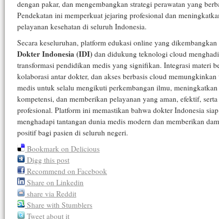
dengan pakar, dan mengembangkan strategi perawatan yang berba
Pendekatan ini memperkuat jejaring profesional dan meningkatkan
pelayanan kesehatan di seluruh Indonesia.
Secara keseluruhan, platform edukasi online yang dikembangkan
Dokter Indonesia (IDI)
dan didukung teknologi cloud menghadi
transformasi pendidikan medis yang signifikan. Integrasi materi be
kolaborasi antar dokter, dan akses berbasis cloud memungkinkan
medis untuk selalu mengikuti perkembangan ilmu, meningkatkan
kompetensi, dan memberikan pelayanan yang aman, efektif, serta
profesional. Platform ini memastikan bahwa dokter Indonesia siap
menghadapi tantangan dunia medis modern dan memberikan da
positif bagi pasien di seluruh negeri.
Bookmark on Delicious
Digg this post
Recommend on Facebook
Share on Linkedin
share via Reddit
Share with Stumblers
Tweet about it