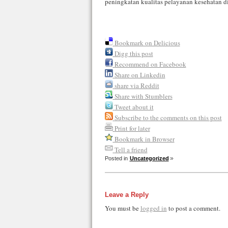
peningkatan kualitas pelayanan kesehatan di
Bookmark on Delicious
Digg this post
Recommend on Facebook
Share on Linkedin
share via Reddit
Share with Stumblers
Tweet about it
Subscribe to the comments on this post
Print for later
Bookmark in Browser
Tell a friend
Posted in
Uncategorized
Leave a Reply
You must be
logged in
to post a comment.