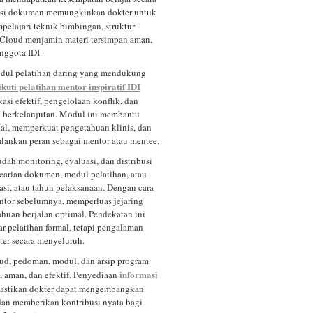
isasi dokumen memungkinkan dokter untuk
pelajari teknik bimbingan, struktur
. Cloud menjamin materi tersimpan aman,
anggota IDI.
odul pelatihan daring yang mendukung
kuti pelatihan mentor inspiratif IDI
asi efektif, pengelolaan konflik, dan
 berkelanjutan. Modul ini membantu
al, memperkuat pengetahuan klinis, dan
lankan peran sebagai mentor atau mentee.
dah monitoring, evaluasi, dan distribusi
carian dokumen, modul pelatihan, atau
asi, atau tahun pelaksanaan. Dengan cara
entor sebelumnya, memperluas jejaring
ahuan berjalan optimal. Pendekatan ini
 pelatihan formal, tetapi pengalaman
er secara menyeluruh.
ud, pedoman, modul, dan arsip program
informasi
, aman, dan efektif. Penyediaan
stikan dokter dapat mengembangkan
 dan memberikan kontribusi nyata bagi