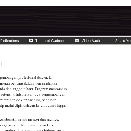
Reflections
Tips and Gadgets
Video Vault
Share Yo
I
gembangan profesional dokter. Di
rperan penting dalam menghadirkan
muda dan anggota baru. Program mentorship
petensi klinis, tetapi juga pengembangan
mimpinan dokter. Saat ini, pedoman,
hip mulai dipindahkan ke cloud, sehingga
.
laboratif antara mentor dan mentee.
ategi pengelolaan pasien, dan tips
a mendapatkan kesempatan belajar secara