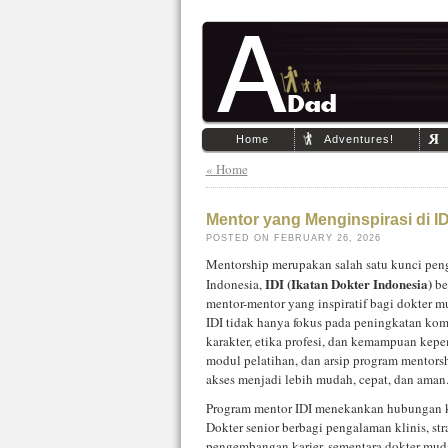
Home
Adventures!
« Home
Mentor yang Menginspirasi di ID
POSTED ON FEBRUARY 26, 2026
Mentorship merupakan salah satu kunci pen
IDI (Ikatan Dokter Indonesia)
Indonesia,
be
mentor-mentor yang inspiratif bagi dokter 
IDI tidak hanya fokus pada peningkatan kom
karakter, etika profesi, dan kemampuan kepe
modul pelatihan, dan arsip program mentors
akses menjadi lebih mudah, cepat, dan aman
Program mentor IDI menekankan hubungan ko
Dokter senior berbagi pengalaman klinis, str
pengembangan karier, sementara dokter mud