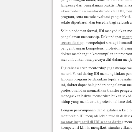
langsung dari pengalaman praktis. Digital
akses pedoman mentorship dokter IDI
, mem
program, serta metode evaluasi yang efektif
selalu diperbarui, dan tersedia bagi seluruh 
Selain pedoman formal, IDI menyediakan m
mengi
pengalaman mentorship. Dokter dapat
secara daring
, mempelajari strategi komunik
pengembangan kompetensi profesional yang
dokter membangun keterampilan interperson
menumbuhkan rasa percaya diri dalam menja
Digitalisasi arsip mentorship juga mempermu
materi. Portal daring IDI memungkinkan pen
laporan program berdasarkan topik, spesialis
ini, dokter dapat belajar dari pengalaman m
profesional, dan memastikan transfer penget
menegaskan bahwa mentorship bukan sekadar
hidup yang membentuk profesionalisme dokt
Dengan penyimpanan dan digitalisasi ke clo
mentorship IDI menjadi lebih mudah diakses
mentor inspiratif di IDI secara daring
mema
kompetensi klinis, mengikuti standar etika,