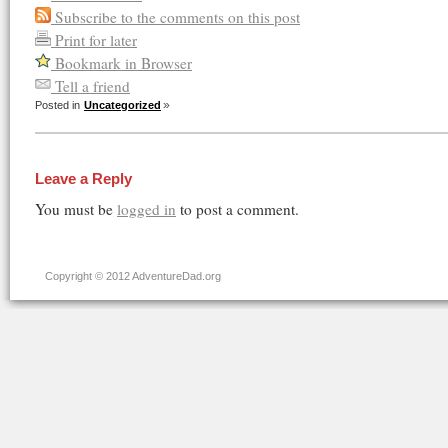
Subscribe to the comments on this post
Print for later
Bookmark in Browser
Tell a friend
Posted in
Uncategorized
Leave a Reply
You must be
logged in
to post a comment.
Copyright © 2012 AdventureDad.org